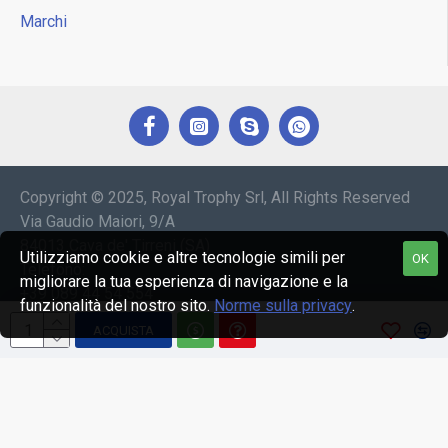
Marchi
Copyright © 2025, Royal Trophy Srl, All Rights Reserved
Via Gaudio Maiori, 9/A
84013 Cava de' Tirreni (SA)
Utilizziamo cookie e altre tecnologie simili per
OK
Telefono:
migliorare la tua esperienza di navigazione e la
+39 089 44 54 554
funzionalità del nostro sito.
Norme sulla privacy
.
+39 089 44 54 547
ACQUISTA
e-mail: araldica@royaltrophy.it