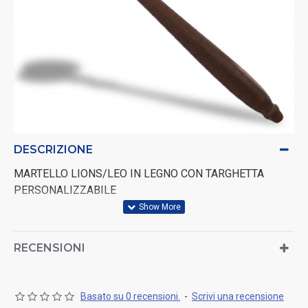
DESCRIZIONE
MARTELLO LIONS/LEO IN LEGNO CON TARGHETTA
PERSONALIZZABILE
La targhetta sul martello è inclusa; scrivere nel testo
sottostante cosa si desidera stampare sulla targhetta.
RECENSIONI
Basato su 0 recensioni.
-
Scrivi una recensione