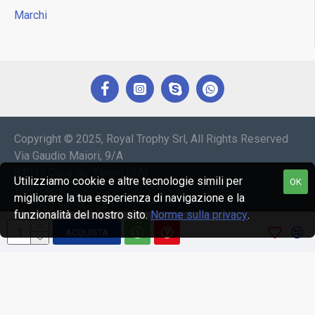
Marchi
Copyright © 2025, Royal Trophy Srl, All Rights Reserved
Via Gaudio Maiori, 9/A
84013 Cava de' Tirreni (SA)
Utilizziamo cookie e altre tecnologie simili per
OK
Telefono:
migliorare la tua esperienza di navigazione e la
+39 089 44 54 554
funzionalità del nostro sito.
Norme sulla privacy
.
+39 089 44 54 547
ACQUISTA
e-mail: araldica@royaltrophy.it