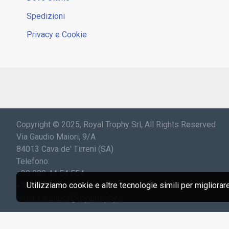
Spedizioni
Privacy e Cookie
Copyright © 2025, Royal Trophy Srl, All Rights Reserved
Via Gaudio Maiori, 9/A
84013 Cava de' Tirreni (SA)
Telefono:
+39 089 44 54 554
Utilizziamo cookie e altre tecnologie simili per migliorar
+39 089 44 54 547
e-mail: araldica@royaltrophy.it