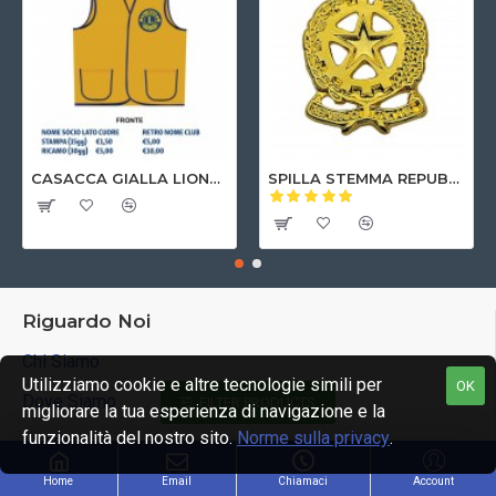
CASACCA GIALLA LIONS CLUB INTERNATIONAL
SPILLA STEMMA REPUBBLICA ITALIANA
Riguardo Noi
Chi Siamo
Utilizziamo cookie e altre tecnologie simili per
OK
Dove Siamo
FILTER PRODUCTS
migliorare la tua esperienza di navigazione e la
funzionalità del nostro sito.
Norme sulla privacy
.
Spedizioni
Privacy e Cookie
Home
Email
Chiamaci
Account